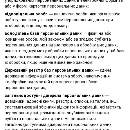
або у формі картотек персональних даних;
відповідальна особа
— визначена особа, яка організовує
роботу, пов’язану із захистом персональних даних при
їх обробці, відповідно до закону;
володілець бази персональних даних
— фізична або
юридична особа, якій законом або за згодою суб’єкта
персональних даних надано право на обробку цих даних,
яка затверджує мету обробки персональних даних у цій базі
даних, встановлює склад цих даних та процедури
їх обробки, якщо інше не визначено законом;
Державний реєстр баз персональних даних
— єдина
державна інформаційна система збору, накопичення
та обробки відомостей про зареєстровані бази
персональних даних;
загальнодоступні джерела персональних даних —
довідники, адресні книги, реєстри, списки, каталоги, інші
систематизовані збірники відкритої інформації, які містять
персональні дані, розміщені та опубліковані з відома
суб’єкта персональних даних. Не вважаються
загальнодоступними джерелами персональних даних
соціальні мережі та інтернет-ресурси, в яких суб’єкт