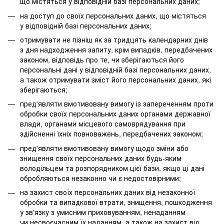
що містяться у відповідній базі персональних даних;
на доступ до своїх персональних даних, що містяться
у відповідній базі персональних даних;
отримувати не пізніш як за тридцять календарних днів
з дня надходження запиту, крім випадків, передбачених
законом, відповідь про те, чи зберігаються його
персональні дані у відповідній базі персональних даних,
а також отримувати зміст його персональних даних, які
зберігаються;
пред'являти вмотивовану вимогу із запереченням проти
обробки своїх персональних даних органами державної
влади, органами місцевого самоврядування при
здійсненні їхніх повноважень, передбачених законом;
пред'являти вмотивовану вимогу щодо зміни або
знищення своїх персональних даних будь-яким
володільцем та розпорядником цієї бази, якщо ці дані
обробляються незаконно чи є недостовірними;
на захист своїх персональних даних від незаконної
обробки та випадкової втрати, знищення, пошкодження
у зв'язку з умисним приховуванням, ненаданням
чи несвоєчасним їх наданням, а також на захист від