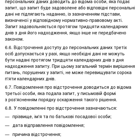
персональних даних доводить до відома особи, яка подає
запит, що запит буде задоволене або відповідні персональні
дані не підлягають наданню, із зазначенням підстави,
визначеної у відповідному нормативно-правовому акті.
Запит задовольняється протягом тридцяти календарних
днів з дня його надходження, якщо інше не передбачено
законом.
6.6. Відстрочення доступу до персональних даних третіх
осіб допускається у разі, якщо необхідні дані не можуть
бути надані протягом тридцяти календарних днів з дня
надходження запиту. При цьому загальний термін вирішення
питань, порушених у запиті, не може перевищувати сорока
п'яти календарних днів.
6.7. Повідомлення про відстрочення доводиться до відома
третьої особи, яка подала запит, у письмовій формі
з роз'ясненням порядку оскарження такого рішення.
6.8. У повідомленні про відстрочення зазначаються:
прізвище, ім'я та по батькові посадової особи;
дата відправлення повідомлення;
причина відстрочення;