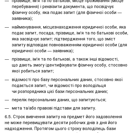
прізвище, ім'я та по батькові, місце проживання (місце
перебування) і реквізити документа, що посвідчує
фізичну особу, яка подає запит (для фізичної особи —
заявника);
найменування, місцезнаходження юридичної особи, яка
подає запит, посада, прізвище, ім'я та по батькові особи,
яка засвідчує запит; підтвердження того, що зміст
запиту відповідає повноваженням юридичної особи (для
юридичної особи — заявника);
прізвище, ім'я та по батькові, а також інші відомості,
що дають змогу ідентифікувати фізичну особу, стосовно
якої робиться запит;
відомості про базу персональних даних, стосовно якої
подається запит, чи відомості про володільця
чи розпорядника цієї бази персональних даних;
перелік персональних даних, що запитуються;
мета та/або правові підстави для запиту.
6.5. Строк вивчення запиту на предмет його задоволення
не може перевищувати десяти робочих днів з дня його
надходження. Протягом цього строку володілець бази