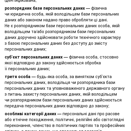
розпорядник бази персональних даних —
фізична
чи юридична особа, якій володільцем бази персональних
даних або законом надано право обробляти ці дані.
Не є розпорядником бази персональних даних особа, якій
володільцем та/або розпорядником бази персональних
даних доручено здійснювати роботи технічного характеру
з базою персональних даних без доступу до змісту
персональних даних;
суб’єкт персональних даних —
фізична особа, стосовно
якої відповідно до закону здійснюється обробка
її персональних даних;
третя особа —
будь-яка особа, за винятком суб’єкта
персональних даних, володільця чи розпорядника бази
персональних даних та уповноваженого державного органу
з питань захисту персональних даних, якій володільцем
чи розпорядником бази персональних даних здійснюється
передача персональних даних відповідно до закону;
особливі категорії даних —
персональні дані про расове
або етнічне походження, політичні, релігійні або світоглядні
переконання, членство в політичних партіях та професійних
спілках, а також даних, що стосуються здоров’я