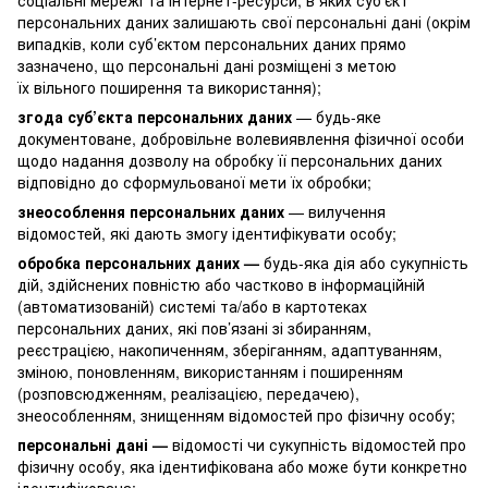
персональних даних залишають свої персональні дані (окрім
випадків, коли суб’єктом персональних даних прямо
зазначено, що персональні дані розміщені з метою
їх вільного поширення та використання);
згода суб’єкта персональних даних
— будь-яке
документоване, добровільне волевиявлення фізичної особи
щодо надання дозволу на обробку її персональних даних
відповідно до сформульованої мети їх обробки;
знеособлення персональних даних
— вилучення
відомостей, які дають змогу ідентифікувати особу;
обробка персональних даних —
будь-яка дія або сукупність
дій, здійснених повністю або частково в інформаційній
(автоматизованій) системі та/або в картотеках
персональних даних, які пов’язані зі збиранням,
реєстрацією, накопиченням, зберіганням, адаптуванням,
зміною, поновленням, використанням і поширенням
(розповсюдженням, реалізацією, передачею),
знеособленням, знищенням відомостей про фізичну особу;
персональні дані —
відомості чи сукупність відомостей про
фізичну особу, яка ідентифікована або може бути конкретно
ідентифікована;