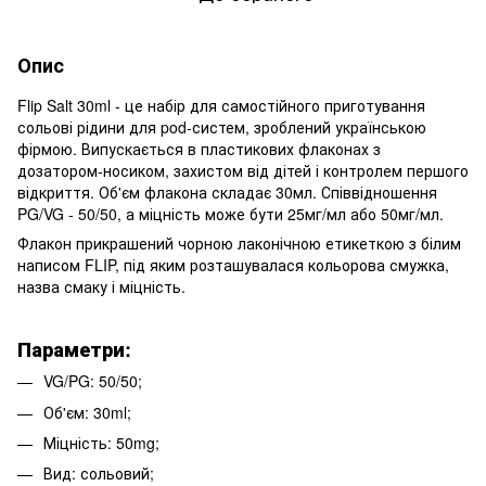
Опис
Flip Salt 30ml - це набір для самостійного приготування
сольові рідини для pod-систем, зроблений українською
фірмою. Випускається в пластикових флаконах з
дозатором-носиком, захистом від дітей і контролем першого
відкриття. Об'єм флакона складає 30мл. Співвідношення
PG/VG - 50/50, а міцність може бути 25мг/мл або 50мг/мл.
Флакон прикрашений чорною лаконічною етикеткою з білим
написом FLIP, під яким розташувалася кольорова смужка,
назва смаку і міцність.
Параметри:
VG/PG: 50/50;
Об'єм: 30ml;
Міцність: 50mg;
Вид: сольовий;