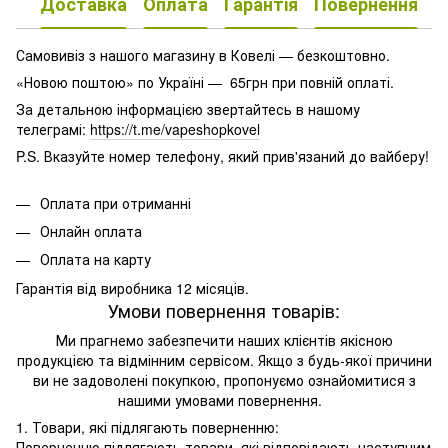
Доставка
Оплата
Гарантія
Повернення
К
Самовивіз з нашого магазину в Ковелі — безкоштовно.
«Новою поштою» по Україні — 65грн при повній оплаті.
За детальною інформацією звертайтесь в нашому
телеграмі:
https://t.me/vapeshopkovel
P.S. Вказуйте номер телефону, який прив'язаний до вайберу!
Оплата при отриманні
Онлайн оплата
Оплата на карту
Гарантія від виробника 12 місяців.
Умови повернення товарів:
Ми прагнемо забезпечити наших клієнтів якісною
продукцією та відмінним сервісом. Якщо з будь-якої причини
ви не задоволені покупкою, пропонуємо ознайомитися з
нашими умовами повернення.
1. Товари, які підлягають поверненню:
Поверненню підлягають товари, які відповідають наступним