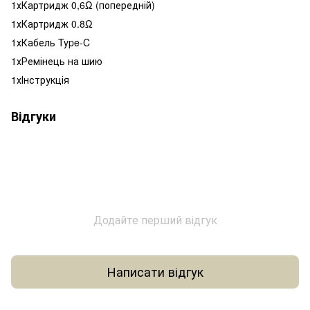
1хКартридж 0,6Ω (попередній)
1хКартридж 0.8Ω
1хКабель Type-C
1хРемінець на шию
1хІнструкція
Відгуки
Додайте перший відгук
Написати відгук