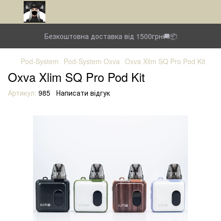
Безкоштовна доставка від 1500грн🚚📦
Pod-System
Pod-System Oxva
Oxva Xlim SQ Pro Pod Kit
Oxva Xlim SQ Pro Pod Kit
Артикул:
985
Написати відгук