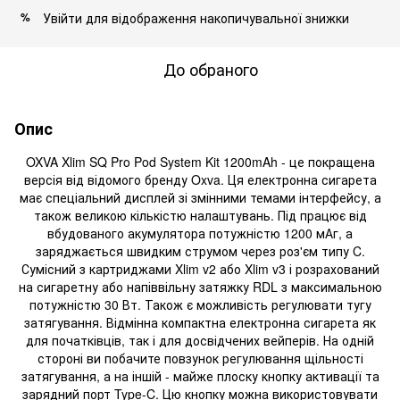
Увійти
для відображення накопичувальної знижки
%
До обраного
Опис
OXVA Xlim SQ Pro Pod System Kit 1200mAh - це покращена
версія від відомого бренду Oxva. Ця електронна сигарета
має спеціальний дисплей зі змінними темами інтерфейсу, а
також великою кількістю налаштувань. Під працює від
вбудованого акумулятора потужністю 1200 мАг, а
заряджається швидким струмом через роз'єм типу C.
Сумісний з картриджами Xlim v2 або Xlim v3 і розрахований
на сигаретну або напіввільну затяжку RDL з максимальною
потужністю 30 Вт. Також є можливість регулювати тугу
затягування. Відмінна компактна електронна сигарета як
для початківців, так і для досвідчених вейперів. На одній
стороні ви побачите повзунок регулювання щільності
затягування, а на іншій - майже плоску кнопку активації та
зарядний порт Type-C. Цю кнопку можна використовувати