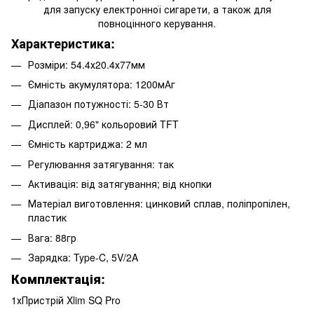
для запуску електронної сигарети, а також для
повноцінного керування.
Характеристика:
Розміри: 54.4х20.4х77мм
Ємність акумулятора: 1200мАг
Діапазон потужності: 5-30 Вт
Дисплей: 0,96" кольоровий TFT
Ємність картриджа: 2 мл
Регулювання затягування: так
Активація: від затягування; від кнопки
Матеріал виготовлення: цинковий сплав, поліпропілен,
пластик
Вага: 88гр
Зарядка: Type-C, 5V/2A
Комплектація:
1хПристрій Xlim SQ Pro