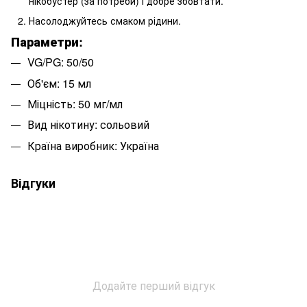
нікобустер (за потреби) і добре збовтати.
Насолоджуйтесь смаком рідини.
Параметри:
VG/PG: 50/50
Об'єм: 15 мл
Міцність: 50 мг/мл
Вид нікотину: сольовий
Країна виробник: Україна
Відгуки
Додайте перший відгук