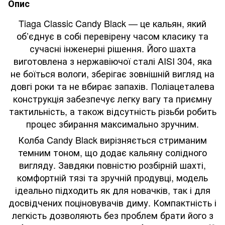
Опис
Tiaga Classic Candy Black — це кальян, який
об’єднує в собі перевірену часом класику та
сучасні інженерні рішення. Його шахта
виготовлена з нержавіючої сталі AISI 304, яка
не боїться вологи, зберігає зовнішній вигляд на
довгі роки та не вбирає запахів. Поліацеталева
конструкція забезпечує легку вагу та приємну
тактильність, а також відсутність різьби робить
процес збирання максимально зручним.
Колба Candy Black вирізняється стриманим
темним тоном, що додає кальяну солідного
вигляду. Завдяки повністю розбірній шахті,
комфортній тязі та зручній продувці, модель
ідеально підходить як для новачків, так і для
досвідчених поціновувачів диму. Компактність і
легкість дозволяють без проблем брати його з