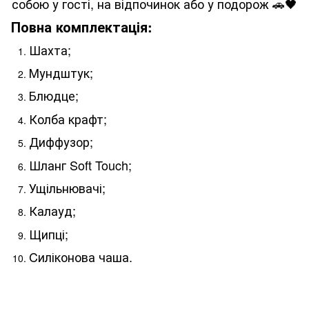
собою у гості, на відпочинок або у подорож 🚗🖤
Повна комплектація:
Шахта;
Мундштук;
Блюдце;
Колба крафт;
Диффузор;
Шланг Soft Touch;
Ущільнювачі;
Калауд;
Щипці;
Cиліконова чаша.